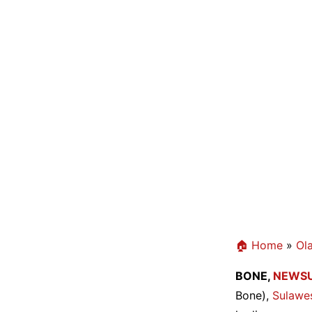
🏠 Home
»
Ol
BONE,
NEWSU
Bone),
Sulawes