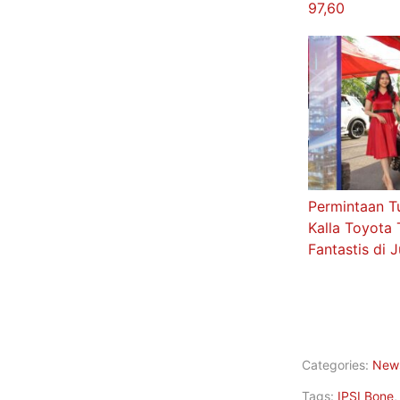
Pemkot Palu 
“Istimewa” I
2026, Tertin
97,60
Permintaan T
Kalla Toyota 
Fantastis di 