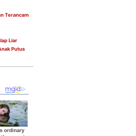
an Terancam
ap Liar
 Anak Putus