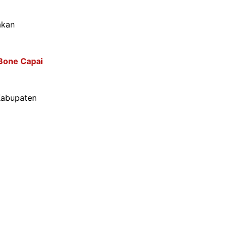
akan
 Bone Capai
 Kabupaten