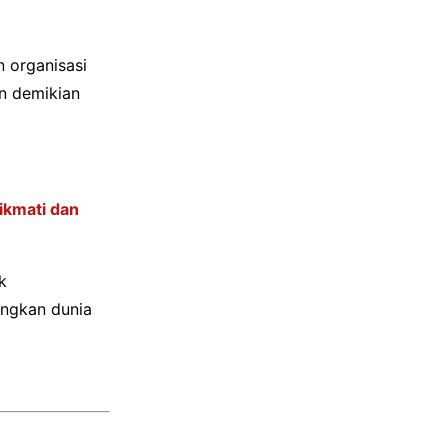
n organisasi
an demikian
ikmati dan
k
angkan dunia