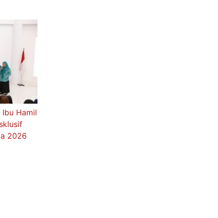
adi
Beli Telur
 Ibu Hamil
klusif
ia 2026