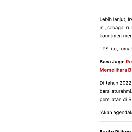
Lebih lanjut, 
ini, sebagai 
komitmen menja
“IPSI itu, rum
Baca Juga:
Re
Memelihara B
Di tahun 2022
bersilaturahm
persilatan di 
“Akan agendak
Berita Pilihan