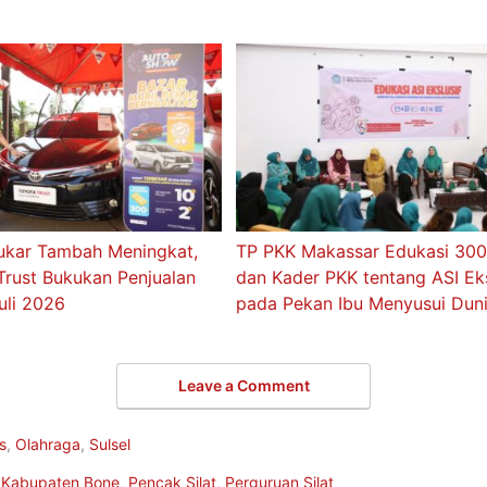
Sabet Predikat AA
Puluhan Pedagang Mengaku J
ndeks Reformasi Hukum
Korban, Dugaan Penipuan Jual 
ggi se-Sulteng dengan Skor
Dilaporkan ke Polres Bone
ukar Tambah Meningkat,
TP PKK Makassar Edukasi 300
Trust Bukukan Penjualan
dan Kader PKK tentang ASI Eks
Juli 2026
pada Pekan Ibu Menyusui Dun
Leave a Comment