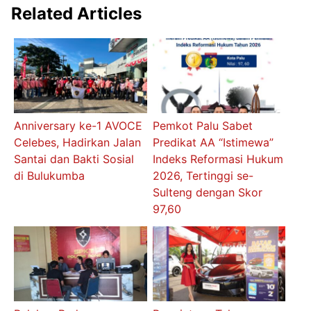
Related Articles
Anniversary ke-1 AVOCE
Pemkot Palu Sabet
Celebes, Hadirkan Jalan
Predikat AA “Istimewa”
Santai dan Bakti Sosial
Indeks Reformasi Hukum
di Bulukumba
2026, Tertinggi se-
Sulteng dengan Skor
97,60