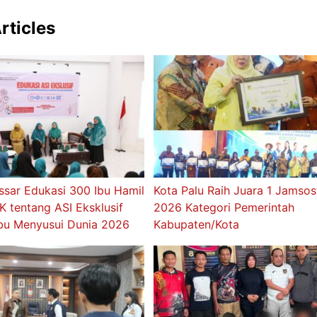
rticles
sar Edukasi 300 Ibu Hamil
Kota Palu Raih Juara 1 Jamso
 tentang ASI Eksklusif
2026 Kategori Pemerintah
bu Menyusui Dunia 2026
Kabupaten/Kota