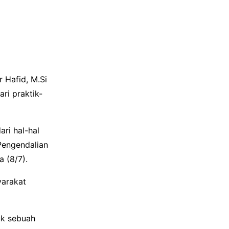
 Hafid, M.Si
ri praktik-
ari hal-hal
Pengendalian
a (8/7).
yarakat
uk sebuah