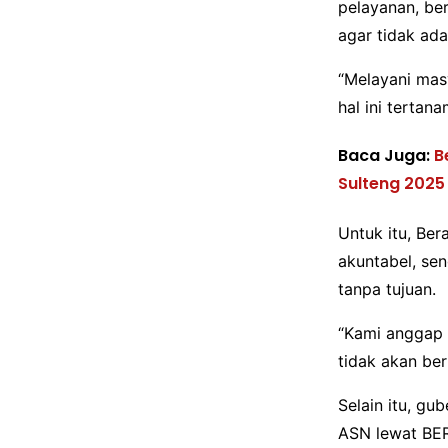
pelayanan, ber
agar tidak ada
“Melayani masy
hal ini tertan
Baca Juga:
B
Sulteng 2025
Untuk itu, Ber
akuntabel, se
tanpa tujuan.
“Kami anggap 
tidak akan berh
Selain itu, gu
ASN lewat BER