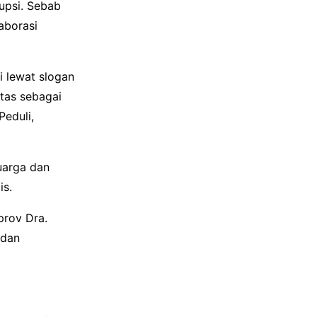
upsi. Sebab
aborasi
i lewat slogan
itas sebagai
Peduli,
uarga dan
is.
prov Dra.
 dan