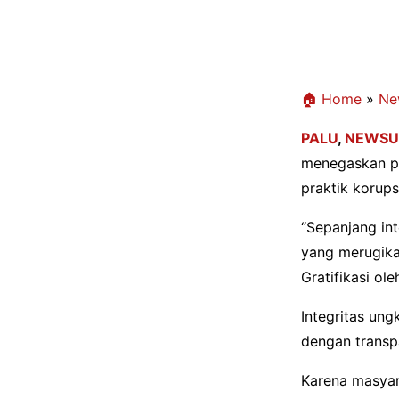
🏠 Home
»
Ne
PALU
,
NEWSU
menegaskan pen
praktik korups
“Sepanjang int
yang merugika
Gratifikasi ol
Integritas un
dengan transp
Karena masyar