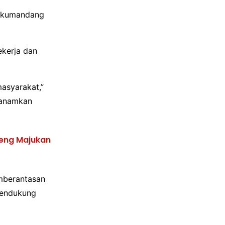
erkumandang
ekerja dan
masyarakat,”
nanamkan
teng Majukan
emberantasan
mendukung