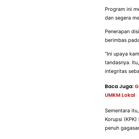
Program ini m
dan segera me
Penerapan disi
berimbas pada
“Ini upaya ka
tandasnya. I
integritas seb
Baca Juga:
G
UMKM Lokal
Sementara itu
Korupsi (KPK)
penuh gagasan