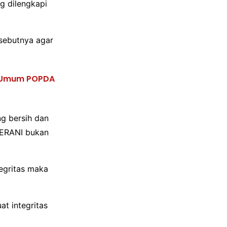
g dilengkapi
 sebutnya agar
a Umum POPDA
ng bersih dan
BERANI bukan
egritas maka
t integritas