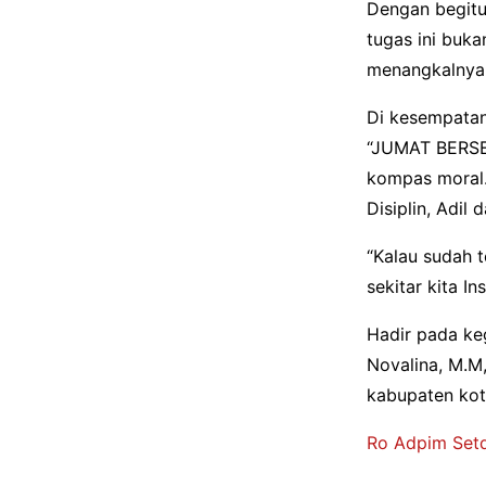
Dengan begitu
tugas ini buk
menangkalnya
Di kesempatan 
“JUMAT BERSEP
kompas moral. 
Disiplin, Adil 
“Kalau sudah t
sekitar kita I
Hadir pada keg
Novalina, M.M,
kabupaten kota
Ro Adpim Setd