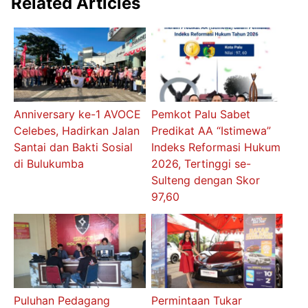
Related Articles
Anniversary ke-1 AVOCE
Pemkot Palu Sabet
Celebes, Hadirkan Jalan
Predikat AA “Istimewa”
Santai dan Bakti Sosial
Indeks Reformasi Hukum
di Bulukumba
2026, Tertinggi se-
Sulteng dengan Skor
97,60
Puluhan Pedagang
Permintaan Tukar