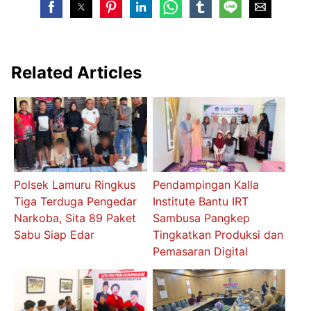
Related Articles
Polsek Lamuru Ringkus
Pendampingan Kalla
Tiga Terduga Pengedar
Institute Bantu IRT
Narkoba, Sita 89 Paket
Sambusa Pangkep
Sabu Siap Edar
Tingkatkan Produksi dan
Pemasaran Digital