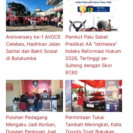
Anniversary ke-1 AVOCE
Pemkot Palu Sabet
Celebes, Hadirkan Jalan
Predikat AA “Istimewa”
Santai dan Bakti Sosial
Indeks Reformasi Hukum
di Bulukumba
2026, Tertinggi se-
Sulteng dengan Skor
97,60
Puluhan Pedagang
Permintaan Tukar
Mengaku Jadi Korban,
Tambah Meningkat, Kalla
Dugaan Penipuan Jual
Toyota Trust Bukukan