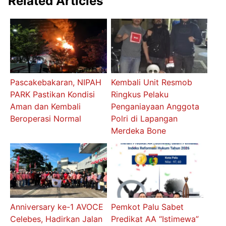
Related Articles
Pascakebakaran, NIPAH
Kembali Unit Resmob
PARK Pastikan Kondisi
Ringkus Pelaku
Aman dan Kembali
Penganiayaan Anggota
Beroperasi Normal
Polri di Lapangan
Merdeka Bone
Anniversary ke-1 AVOCE
Pemkot Palu Sabet
Celebes, Hadirkan Jalan
Predikat AA “Istimewa”