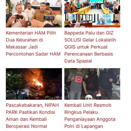
Kementerian HAM Pilih
Bappeda Palu dan GIZ
Dua Kelurahan di
SOLUSI Gelar Lokalatih
Makassar Jadi
QGIS untuk Perkuat
Percontohan Sadar HAM
Perencanaan Berbasis
Data Spasial
Pascakebakaran, NIPAH
Kembali Unit Resmob
PARK Pastikan Kondisi
Ringkus Pelaku
Aman dan Kembali
Penganiayaan Anggota
Beroperasi Normal
Polri di Lapangan