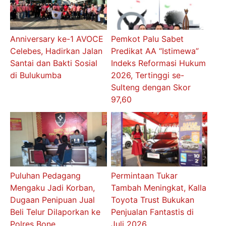
Anniversary ke-1 AVOCE
Pemkot Palu Sabet
Celebes, Hadirkan Jalan
Predikat AA “Istimewa”
Santai dan Bakti Sosial
Indeks Reformasi Hukum
di Bulukumba
2026, Tertinggi se-
Sulteng dengan Skor
97,60
Puluhan Pedagang
Permintaan Tukar
Mengaku Jadi Korban,
Tambah Meningkat, Kalla
Dugaan Penipuan Jual
Toyota Trust Bukukan
Beli Telur Dilaporkan ke
Penjualan Fantastis di
Polres Bone
Juli 2026