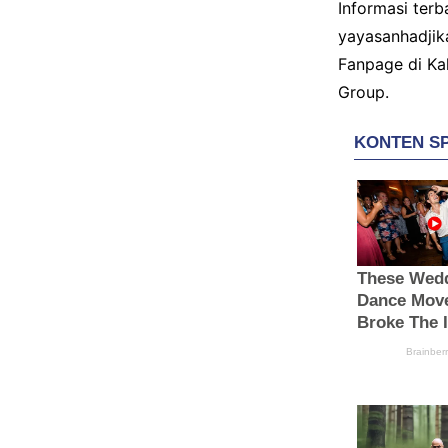
Informasi terb
yayasanhadjik
Fanpage di Kal
Group.