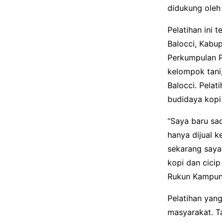
didukung oleh 
Pelatihan ini 
Balocci, Kabup
Perkumpulan P
kelompok tani
Balocci. Pelat
budidaya kopi
“Saya baru sad
hanya dijual k
sekarang saya
kopi dan cicip
Rukun Kampun
Pelatihan yan
masyarakat. T