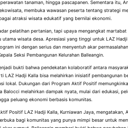
, perawatan tanaman, hingga pascapanen. Sementara itu, An
is ekowisata, membuka wawasan peserta tentang strategi m
agai atraksi wisata edukatif yang bernilai ekonomi.
adar pelatihan pertanian, tapi upaya mengangkat martabat 
 utama wisata desa. Apresiasi yang tinggi untuk LAZ Hadji
gram ini dengan serius dan menyentuh akar permasalahan,
Kepala Seksi Pembangunan Kelurahan Balleangin.
enjadi bukti bahwa pendekatan kolaboratif antara masyara
i LAZ Hadji Kalla bisa melahirkan inisiatif pembangunan b
nsi lokal. Dukungan dari Program Aktif Positif memungkink
a Balocci melahirkan dampak nyata, mulai dari edukasi, pel
ingga peluang ekonomi berbasis komunitas.
tif Positif LAZ Hadji Kalla, Kurniawan Jaya, mengatakan, Ak
terbuka bagi komunitas yang punya mimpi besar untuk m
i akar rumput. Balleangin memberi bukti bahwa perubahan 