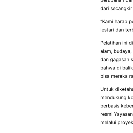
dari secangki
“Kami harap p
lestari dan te
Pelatihan ini
alam, budaya,
dan gagasan s
bahwa di bali
bisa mereka ra
Untuk diketahu
mendukung kom
berbasis keber
resmi Yayasan
melalui proyek