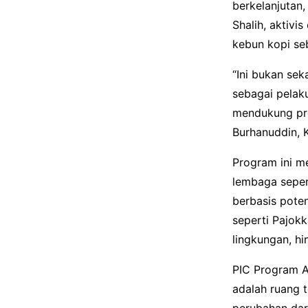
berkelanjutan
Shalih, aktiv
kebun kopi seb
“Ini bukan sek
sebagai pelaku
mendukung pro
Burhanuddin, 
Program ini m
lembaga sepert
berbasis pote
seperti Pajokk
lingkungan, h
PIC Program Ak
adalah ruang 
perubahan dar