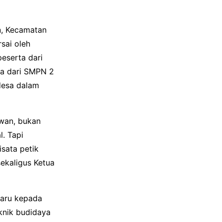
in, Kecamatan
sai oleh
eserta dari
ka dari SMPN 2
 desa dalam
awan, bukan
l. Tapi
sata petik
sekaligus Ketua
baru kepada
knik budidaya