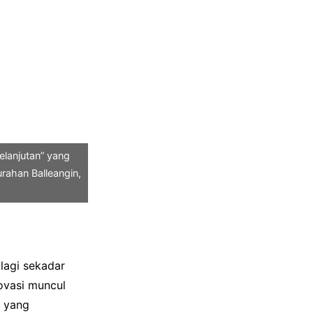
elanjutan” yang
urahan Balleangin,
lagi sekadar
novasi muncul
” yang