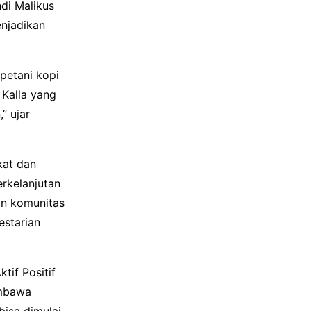
di Malikus
enjadikan
petani kopi
 Kalla yang
” ujar
kat dan
erkelanjutan
an komunitas
estarian
tif Positif
embawa
bisa dimulai