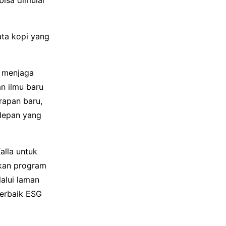
ata kopi yang
k menjaga
n ilmu baru
rapan baru,
 depan yang
alla untuk
nkan program
alui laman
terbaik ESG