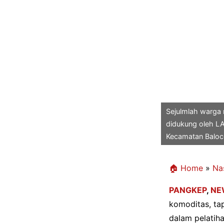
Sejulmlah warga 
didukung oleh LAZ
Kecamatan Balocc
🏠 Home
»
Na
PANGKEP
,
NE
komoditas, tap
dalam pelatih