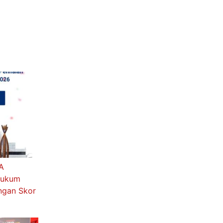
AA
 Hukum
engan Skor