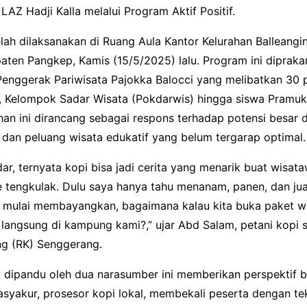
LAZ Hadji Kalla melalui Program Aktif Positif.
telah dilaksanakan di Ruang Aula Kantor Kelurahan Balleang
aten Pangkep, Kamis (15/5/2025) lalu. Program ini diprakar
enggerak Pariwisata Pajokka Balocci yang melibatkan 30 p
, Kelompok Sadar Wisata (Pokdarwis) hingga siswa Pramu
ihan ini dirancang sebagai respons terhadap potensi besar
 dan peluang wisata edukatif yang belum tergarap optimal.
ar, ternyata kopi bisa jadi cerita yang menarik buat wisat
e tengkulak. Dulu saya hanya tahu menanam, panen, dan jua
 mulai membayangkan, bagaimana kalau kita buka paket wi
 langsung di kampung kami?,” ujar Abd Salam, petani kopi 
g (RK) Senggerang.
g dipandu oleh dua narasumber ini memberikan perspektif 
asyakur, prosesor kopi lokal, membekali peserta dengan te