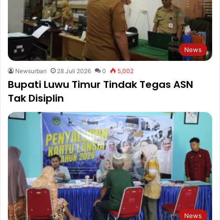
News
Newsurban
28 Juli 2026
0
5,002
Bupati Luwu Timur Tindak Tegas ASN
Tak Disiplin
News