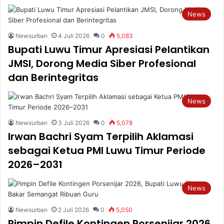
News
Newsurban
4 Juli 2026
0
5,083
Bupati Luwu Timur Apresiasi Pelantikan
JMSI, Dorong Media Siber Profesional
dan Berintegritas
News
Newsurban
3 Juli 2026
0
5,078
Irwan Bachri Syam Terpilih Aklamasi
sebagai Ketua PMI Luwu Timur Periode
2026–2031
News
Newsurban
2 Juli 2026
0
5,050
Pimpin Defile Kontingen Porsenijar 2026,