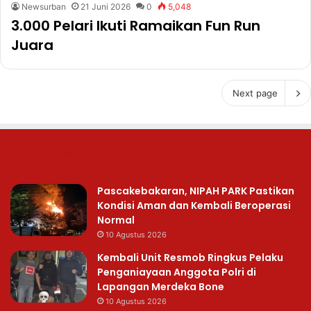
Newsurban
21 Juni 2026
0
5,048
3.000 Pelari Ikuti Ramaikan Fun Run
Juara
Next page
Recent Posts
Pascakebakaran, NIPAH PARK Pastikan
Kondisi Aman dan Kembali Beroperasi
Normal
10 Agustus 2026
Kembali Unit Resmob Ringkus Pelaku
Penganiayaan Anggota Polri di
Lapangan Merdeka Bone
10 Agustus 2026