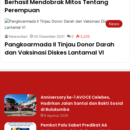
Berhasil Mendobrak Mitos Tentang
Perempuan
News
Newsurban
30 Desember 2021
0
5,235
Pangkoarmada II Tinjau Donor Darah
dan Vaksinasi Diskes Lantamal VI
Recent Posts
Anniversary ke-1 AVOCE Celebes,
Hadirkan Jalan Santai dan Bakti Sosial
di Bulukumba
8 Agustus 2026
Pemkot Palu Sabet Predikat AA