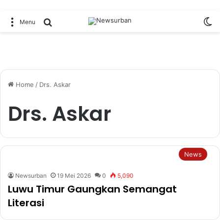
Sw
Search for
Menu
Home
/
Drs. Askar
Drs. Askar
News
Newsurban
19 Mei 2026
0
5,090
Luwu Timur Gaungkan Semangat
Literasi