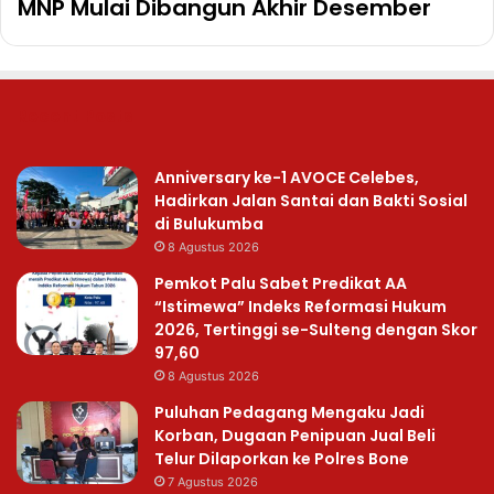
MNP Mulai Dibangun Akhir Desember
Recent Posts
Anniversary ke-1 AVOCE Celebes,
Hadirkan Jalan Santai dan Bakti Sosial
di Bulukumba
8 Agustus 2026
Pemkot Palu Sabet Predikat AA
“Istimewa” Indeks Reformasi Hukum
2026, Tertinggi se-Sulteng dengan Skor
97,60
8 Agustus 2026
Puluhan Pedagang Mengaku Jadi
Korban, Dugaan Penipuan Jual Beli
Telur Dilaporkan ke Polres Bone
7 Agustus 2026