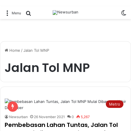
Sw
Search for
Menu
Home
/
Jalan Tol MNP
Jalan Tol MNP
Metro
Newsurban
26 November 2021
0
5,267
Pembebasan Lahan Tuntas, Jalan Tol