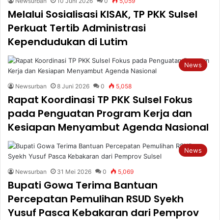
Newsurban
10 Juni 2026
0
5,059
Melalui Sosialisasi KISAK, TP PKK Sulsel
Perkuat Tertib Administrasi
Kependudukan di Lutim
News
Newsurban
8 Juni 2026
0
5,058
Rapat Koordinasi TP PKK Sulsel Fokus
pada Penguatan Program Kerja dan
Kesiapan Menyambut Agenda Nasional
News
Newsurban
31 Mei 2026
0
5,069
Bupati Gowa Terima Bantuan
Percepatan Pemulihan RSUD Syekh
Yusuf Pasca Kebakaran dari Pemprov