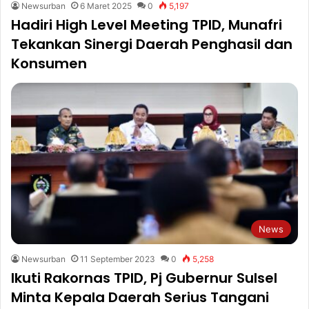
Newsurban
6 Maret 2025
0
5,197
Hadiri High Level Meeting TPID, Munafri
Tekankan Sinergi Daerah Penghasil dan
Konsumen
News
Newsurban
11 September 2023
0
5,258
Ikuti Rakornas TPID, Pj Gubernur Sulsel
Minta Kepala Daerah Serius Tangani