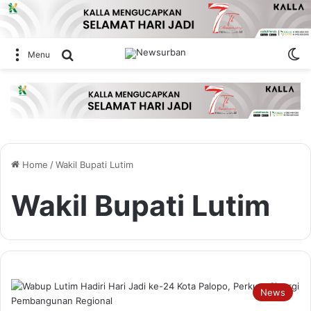
Sw
Search for
Menu
Home
/
Wakil Bupati Lutim
Wakil Bupati Lutim
News