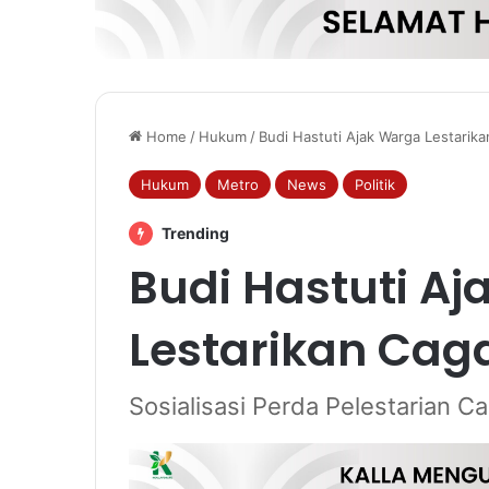
Home
/
Hukum
/
Budi Hastuti Ajak Warga Lestarik
Hukum
Metro
News
Politik
Trending
Budi Hastuti A
Lestarikan Cag
Sosialisasi Perda Pelestarian C