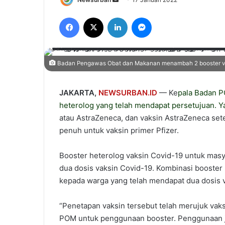
an
Facebook
X
LinkedIn
Messenger
email
Badan Pengawas Obat dan Makanan menambah 2 booster vaksi
JAKARTA,
NEWSURBAN.ID
— Ke
pala
Badan 
heterolog yang telah mendapat persetujuan. Ya
atau AstraZeneca, dan vaksin AstraZeneca set
penuh untuk vaksin primer Pfizer.
Booster heterolog vaksin Covid-19 untuk masy
dua dosis vaksin Covid-19. Kombinasi booster 
kepada warga yang telah mendapat dua dosis v
“Penetapan vaksin tersebut telah merujuk vak
POM untuk penggunaan booster. Penggunaan je