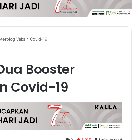
erolog Vaksin Covid-19
ua Booster
n Covid-19
0
5,215
1 minute read