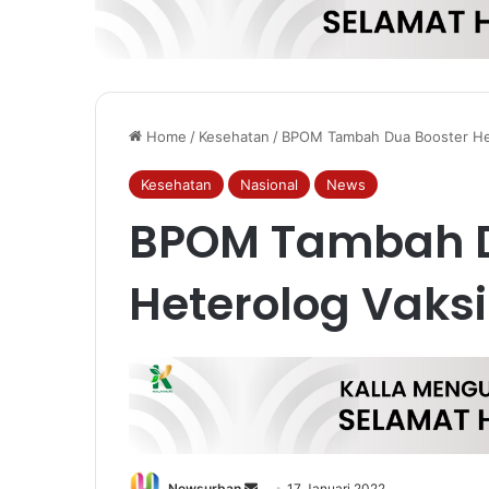
Home
/
Kesehatan
/
BPOM Tambah Dua Booster Het
Kesehatan
Nasional
News
BPOM Tambah D
Heterolog Vaksi
Send
Newsurban
17 Januari 2022