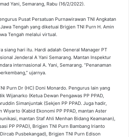
mad Yani, Semarang, Rabu (16/2/2022).
 Pengurus Pusat Persatuan Purnawirawan TNI Angkatan
Jawa Tengah yang diketuai Brigjen TNI Purn H. Amin
wa Tengah melalui virtual.
 siang hari itu. Hardi adalah General Manager PT
sional Jenderal A Yani Semarang. Mantan Inspektur
ndara internasional A. Yani, Semarang. “Penanaman
berkembang,” ujarnya.
TNI Purn Dr (HC) Doni Monardo. Pengurus lain yang
odik Wijanarko (Ketua Dewan Pengawas PP PPAD,
uddin Simanjuntak (Sekjen PP PPAD. Juga hadir,
n Wiyarto (Kabid Ekonomi PP PPAD, mantan Aster
munikasi, mantan Staf Ahli Menhan Bidang Keamanan),
sasi PP PPAD), Brigjen TNI Purn Bambang Irianto
 Dircab Pusbekangad), Brigjen TNI Purn Edison