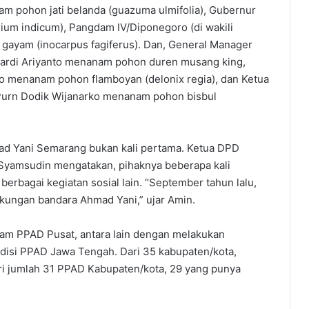
 pohon jati belanda (guazuma ulmifolia), Gubernur
um indicum), Pangdam IV/Diponegoro (di wakili
gayam (inocarpus fagiferus). Dan, General Manager
Hardi Ariyanto menanam pohon duren musang king,
menanam pohon flamboyan (delonix regia), dan Ketua
Purn Dodik Wijanarko menanam pohon bisbul
d Yani Semarang bukan kali pertama. Ketua DPD
Syamsudin mengatakan, pihaknya beberapa kali
rbagai kegiatan sosial lain. “September tahun lalu,
kungan bandara Ahmad Yani,” ujar Amin.
am PPAD Pusat, antara lain dengan melakukan
isi PPAD Jawa Tengah. Dari 35 kabupaten/kota,
ari jumlah 31 PPAD Kabupaten/kota, 29 yang punya
.