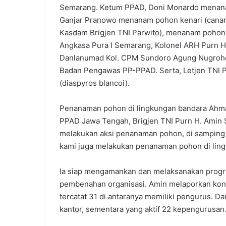
Semarang. Ketum PPAD, Doni Monardo menanam
Ganjar Pranowo menanam pohon kenari (canari
Kasdam Brigjen TNI Parwito), menanam pohon 
Angkasa Pura I Semarang, Kolonel ARH Purn 
Danlanumad Kol. CPM Sundoro Agung Nugroho 
Badan Pengawas PP-PPAD. Serta, Letjen TNI 
(diaspyros blancoi).
Penanaman pohon di lingkungan bandara Ahma
PPAD Jawa Tengah, Brigjen TNI Purn H. Amin 
melakukan aksi penanaman pohon, di samping be
kami juga melakukan penanaman pohon di ling
Ia siap mengamankan dan melaksanakan progr
pembenahan organisasi. Amin melaporkan kond
tercatat 31 di antaranya memiliki pengurus. D
kantor, sementara yang aktif 22 kepengurusan