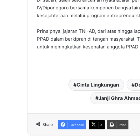
IV/Diponegoro bersama komponen bangsa la
kesejahteraan melalui program entrepreneursh
Prinsipnya, jajaran TNI-AD, dari atas hingga
PPAD dalam berkiprah di tengah masyarakat. Te
untuk meningkatkan kesehatan anggota PPAD
Cinta Lingkungan
D
Janji Ghra Ahmad
Share
Facebook
X
Print