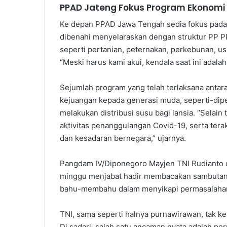
PPAD Jateng Fokus Program Ekonomi
Ke depan PPAD Jawa Tengah sedia fokus pada 
dibenahi menyelaraskan dengan struktur PP 
seperti pertanian, peternakan, perkebunan, u
“Meski harus kami akui, kendala saat ini adala
Sejumlah program yang telah terlaksana antar
kejuangan kepada generasi muda, seperti-dipe
melakukan distribusi susu bagi lansia. “Selain 
aktivitas penanggulangan Covid-19, serta ter
dan kesadaran bernegara,” ujarnya.
Pangdam IV/Diponegoro Mayjen TNI Rudianto di
minggu menjabat hadir membacakan sambutan 
bahu-membahu dalam menyikapi permasalahan
TNI, sama seperti halnya purnawirawan, tak k
Di sadari, salah satu ancaman nyata adalah pe