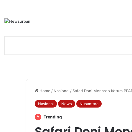
Home
/
Nasional
/
Safari Doni Monardo Ketum PPAD
Nasional
News
Nusantara
Trending
Safari Doni Mo