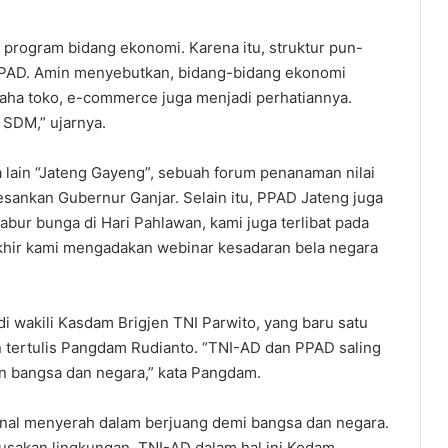
program bidang ekonomi. Karena itu, struktur pun-
PPAD. Amin menyebutkan, bidang-bidang ekonomi
saha toko, e-commerce juga menjadi perhatiannya.
h SDM,” ujarnya.
a lain “Jateng Gayeng”, sebuah forum penanaman nilai
sankan Gubernur Ganjar. Selain itu, PPAD Jateng juga
tabur bunga di Hari Pahlawan, kami juga terlibat pada
akhir kami mengadakan webinar kesadaran bela negara
 wakili Kasdam Brigjen TNI Parwito, yang baru satu
tertulis Pangdam Rudianto. “TNI-AD dan PPAD saling
 bangsa dan negara,” kata Pangdam.
enal menyerah dalam berjuang demi bangsa dan negara.
rusakan lingkungan. TNI-AD dalam hal ini Kodam