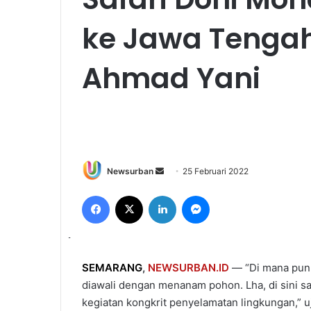
ke Jawa Tengah:
Ahmad Yani
Send
Newsurban
25 Februari 2022
an
Facebook
X
LinkedIn
Messenger
email
SEMARANG
,
NEWSURBAN.ID
— “Di mana pun 
diawali dengan menanam pohon. Lha, di sini s
kegiatan kongkrit penyelamatan lingkungan,” 