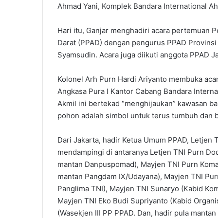
Ahmad Yani, Komplek Bandara International Ah
Hari itu, Ganjar menghadiri acara pertemuan
Darat (PPAD) dengan pengurus PPAD Provinsi 
Syamsudin. Acara juga diikuti anggota PPAD Ja
Kolonel Arh Purn Hardi Ariyanto membuka acara
Angkasa Pura I Kantor Cabang Bandara Interna
Akmil ini bertekad “menghijaukan” kawasan ba
pohon adalah simbol untuk terus tumbuh dan 
Dari Jakarta, hadir Ketua Umum PPAD, Letjen 
mendampingi di antaranya Letjen TNI Purn D
mantan Danpuspomad), Mayjen TNI Purn Komar
mantan Pangdam IX/Udayana), Mayjen TNI Pur
Panglima TNI), Mayjen TNI Sunaryo (Kabid Ko
Mayjen TNI Eko Budi Supriyanto (Kabid Organi
(Wasekjen III PP PPAD. Dan, hadir pula mantan