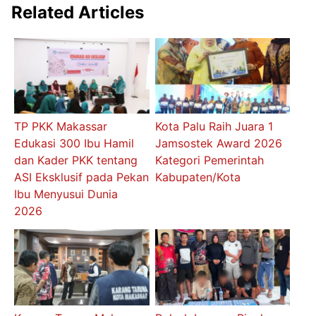
Related Articles
TP PKK Makassar
Kota Palu Raih Juara 1
Edukasi 300 Ibu Hamil
Jamsostek Award 2026
dan Kader PKK tentang
Kategori Pemerintah
ASI Eksklusif pada Pekan
Kabupaten/Kota
Ibu Menyusui Dunia
2026