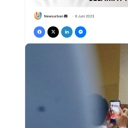
Send
Newsurban
6 Juni 2023
an
Facebook
X
LinkedIn
Messenger
email