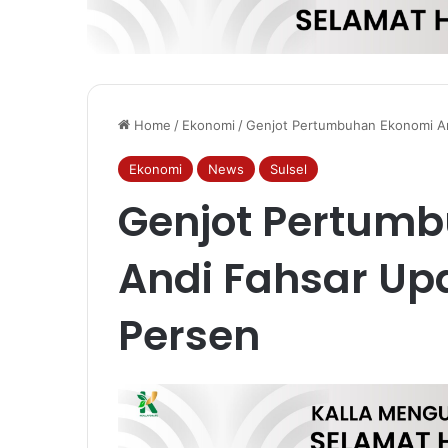
Home
/
Ekonomi
/
Genjot Pertumbuhan Ekonomi A
Ekonomi
News
Sulsel
Genjot Pertum
Andi Fahsar U
Persen