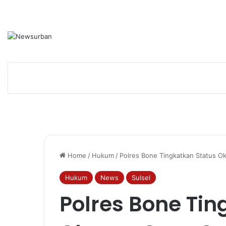
Home
/
Hukum
/
Polres Bone Tingkatkan Status Ok
Hukum
News
Sulsel
Polres Bone Tin