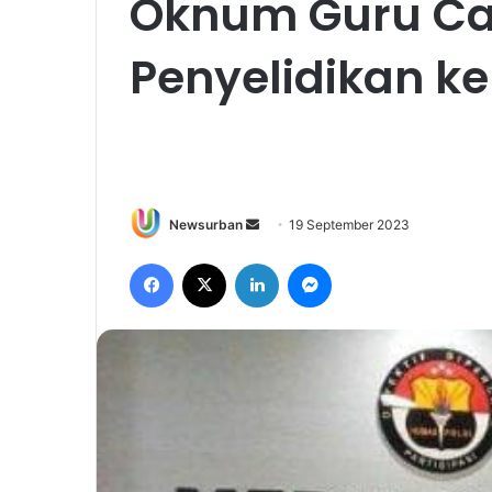
Oknum Guru Ca
Penyelidikan ke
Send
Newsurban
19 September 2023
an
Facebook
X
LinkedIn
Messenger
email