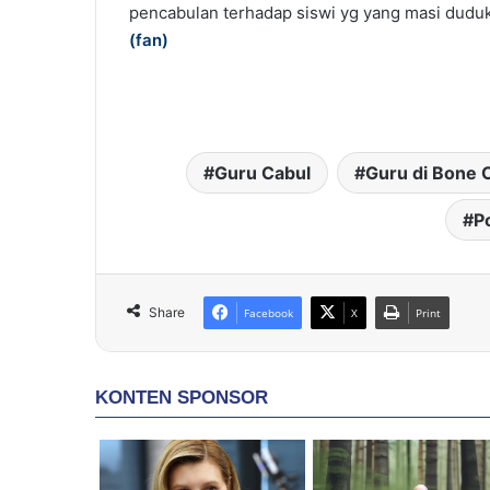
pencabulan terhadap siswi yg yang masi duduk 
(
fan
)
Guru Cabul
Guru di Bone 
P
Share
Facebook
X
Print