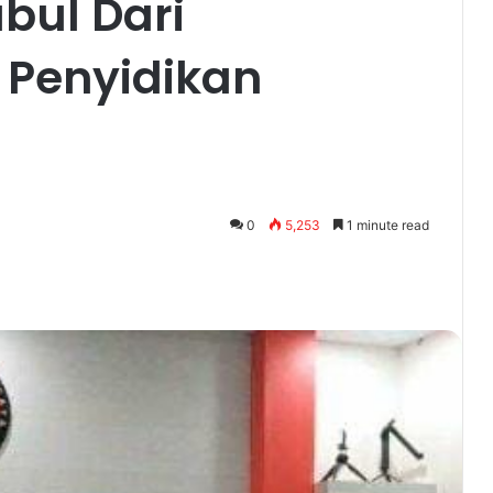
bul Dari
 Penyidikan
0
5,253
1 minute read