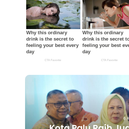
R
6 
an
Kota Palu Raih Ju