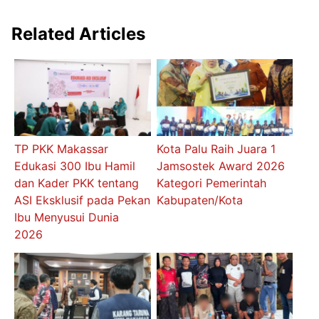
Related Articles
TP PKK Makassar
Kota Palu Raih Juara 1
Edukasi 300 Ibu Hamil
Jamsostek Award 2026
dan Kader PKK tentang
Kategori Pemerintah
ASI Eksklusif pada Pekan
Kabupaten/Kota
Ibu Menyusui Dunia
2026