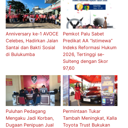
Anniversary ke-1 AVOCE
Pemkot Palu Sabet
Celebes, Hadirkan Jalan
Predikat AA “Istimewa”
Santai dan Bakti Sosial
Indeks Reformasi Hukum
di Bulukumba
2026, Tertinggi se-
Sulteng dengan Skor
97,60
Puluhan Pedagang
Permintaan Tukar
Mengaku Jadi Korban,
Tambah Meningkat, Kalla
Dugaan Penipuan Jual
Toyota Trust Bukukan