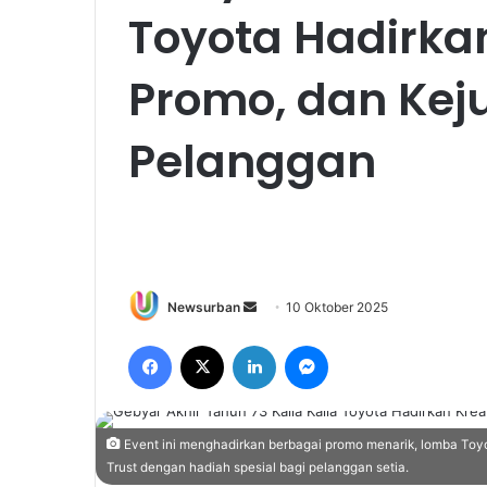
Toyota Hadirkan
Promo, dan Kej
Pelanggan
Send
Newsurban
10 Oktober 2025
an
Facebook
X
LinkedIn
Messenger
email
Event ini menghadirkan berbagai promo menarik, lomba Toyo
Trust dengan hadiah spesial bagi pelanggan setia.