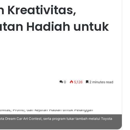
 Kreativitas,
utan Hadiah untuk
0
5,126
2 minutes read
ta Dream Car Art Contest, serta program tukar tambah melalui Toyota