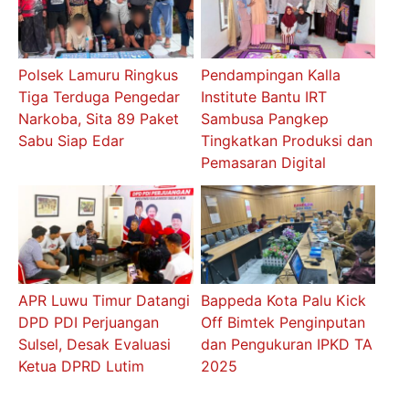
Polsek Lamuru Ringkus
Pendampingan Kalla
Tiga Terduga Pengedar
Institute Bantu IRT
Narkoba, Sita 89 Paket
Sambusa Pangkep
Sabu Siap Edar
Tingkatkan Produksi dan
Pemasaran Digital
APR Luwu Timur Datangi
Bappeda Kota Palu Kick
DPD PDI Perjuangan
Off Bimtek Penginputan
Sulsel, Desak Evaluasi
dan Pengukuran IPKD TA
Ketua DPRD Lutim
2025