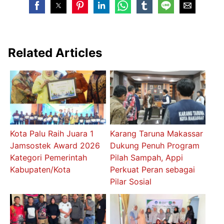
Related Articles
Kota Palu Raih Juara 1
Karang Taruna Makassar
Jamsostek Award 2026
Dukung Penuh Program
Kategori Pemerintah
Pilah Sampah, Appi
Kabupaten/Kota
Perkuat Peran sebagai
Pilar Sosial