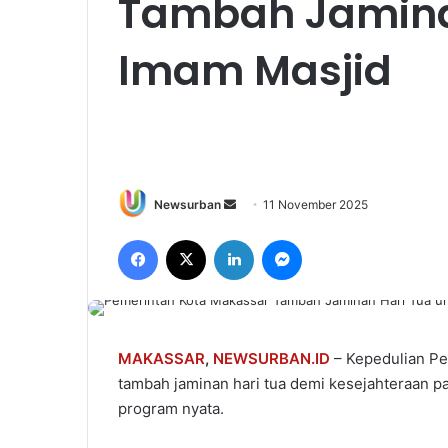
Tambah Jamina
Imam Masjid
Send
Newsurban
11 November 2025
an
Facebook
X
LinkedIn
Messenger
email
MAKASSAR
,
NEWSURBAN.ID
– Kepedulian Pe
tambah jaminan hari tua demi kesejahteraan pa
program nyata.