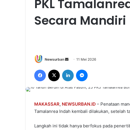
PKL Tamalanre
Secara Mandiri
Send
Newsurban
11 Mei 2026
an
Facebook
X
LinkedIn
Messenger
email
MAKASSAR
,
NEWSURBAN.ID
– Penataan mandi
Tamalanrea Indah kembali dilakukan, setelah 
Langkah ini tidak hanya berfokus pada penert