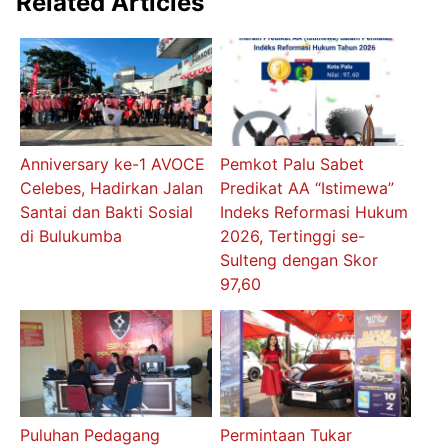
Related Articles
Anniversary ke-1 AVOCE
Pemkot Palu Sabet
Celebes, Hadirkan Jalan
Predikat AA “Istimewa”
Santai dan Bakti Sosial
Indeks Reformasi Hukum
di Bulukumba
2026, Tertinggi se-
Sulteng dengan Skor
97,60
Puluhan Pedagang
Permintaan Tukar