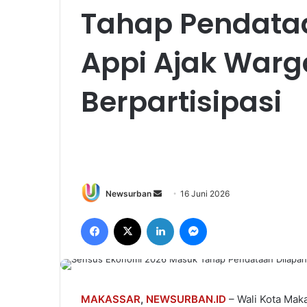
Tahap Pendataa
Appi Ajak Warg
Berpartisipasi
Send
Newsurban
16 Juni 2026
an
Facebook
X
LinkedIn
Messenger
email
MAKASSAR
,
NEWSURBAN.ID
– Wali Kota Maka