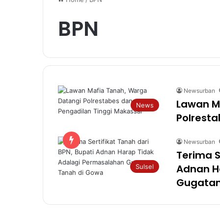
BPN
Newsurban
Lawan M
News
Polresta
Newsurban
Terima S
Adnan H
Sulsel
Gugatan