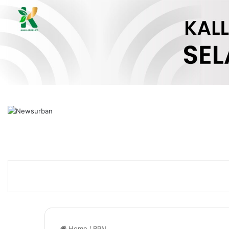
Home
/
BPN