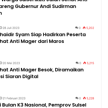
areng Gubernur Andi Sudirman
n
28 Juli 2023
0
5,202
haidir Syam Siap Hadirkan Peserta
hat Anti Mager dari Maros
20 Mei 2023
0
5,215
hat Anti Mager Besok, Diramaikan
si Siaran Digital
21 Februari 2023
0
5,228
i Bulan K3 Nasional, Pemprov Sulsel