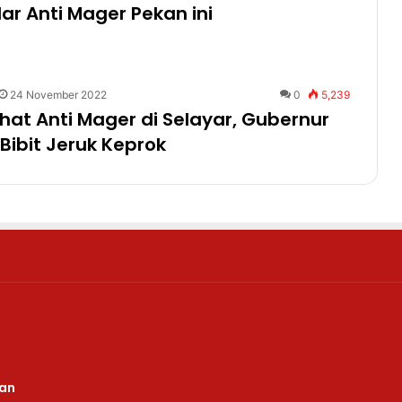
ar Anti Mager Pekan ini
24 November 2022
0
5,239
hat Anti Mager di Selayar, Gubernur
Bibit Jeruk Keprok
uan