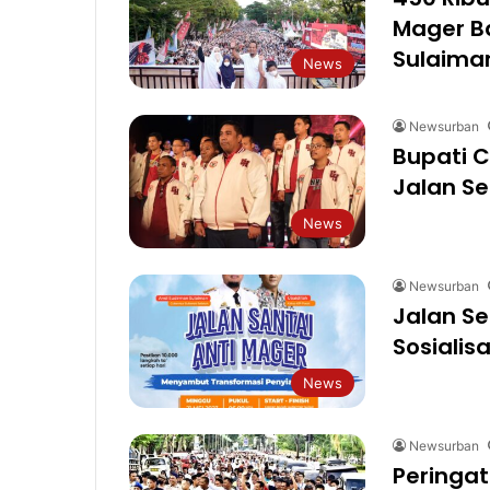
Mager B
Sulaima
News
Newsurban
Bupati C
Jalan Se
News
Newsurban
Jalan Se
Sosialisa
News
Newsurban
Peringat