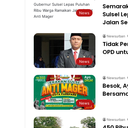
Semarak 
Sulsel 
News
Jalan Se
Newsurban
Tidak P
OPD unt
News
Newsurban
Besok, A
Bersama
News
Newsurban
450 Ribu