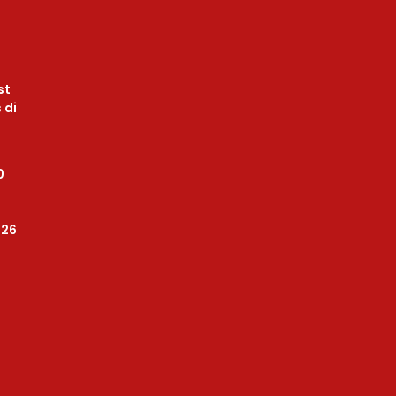
st
 di
0
026