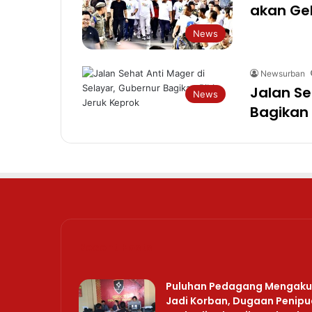
akan Gel
News
Newsurban
Jalan Se
News
Bagikan 
Recent Posts
Puluhan Pedagang Mengaku
Jadi Korban, Dugaan Penip