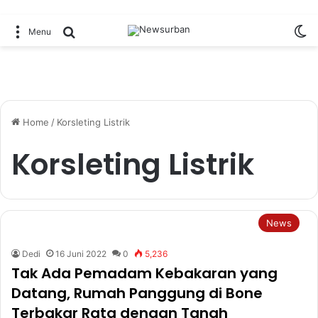
Sw
Search for
Menu
Home
/
Korsleting Listrik
Korsleting Listrik
News
Dedi
16 Juni 2022
0
5,236
Tak Ada Pemadam Kebakaran yang
Datang, Rumah Panggung di Bone
Terbakar Rata dengan Tanah