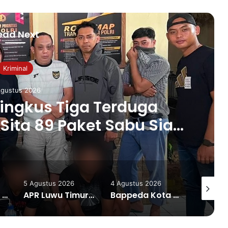
ead Next
Kriminal
Agustus 2026
ingkus Tiga Terduga
Sita 89 Paket Sabu Siap
Edar
5 Agustus 2026
4 Agustus 2026
4 Agustu
Pendampingan Kalla Institute Bantu IRT Sambusa Pangkep Tingkatkan Produksi dan Pemasaran Digital
APR Luwu Timur Datangi DPD PDI Perjuangan Sulsel, Desak Evaluasi Ketua DPRD Lutim
Bappeda Kota Palu Kick Off Bimtek Penginputan dan Pengukuran IPKD TA 2025