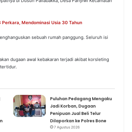
 Tepatnya di Dusun Pallabakka, Desa Panyiwi Kecamatan
3 Perkara, Mendominasi Usia 30 Tahun
 menghanguskan sebuah rumah panggung. Seluruh isi
an dugaan awal kebakaran terjadi akibat korsleting
tertidur.
t
Puluhan Pedagang Mengaku
Jadi Korban, Dugaan
Penipuan Jual Beli Telur
an
Dilaporkan ke Polres Bone
7 Agustus 2026