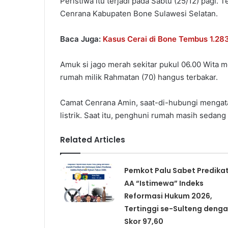
Peristiwa itu terjadi pada Sabtu (25/12) pagi.
Cenrana Kabupaten Bone Sulawesi Selatan.
Baca Juga:
Kasus Cerai di Bone Tembus 1.28
Amuk si jago merah sekitar pukul 06.00 Wita
rumah milik Rahmatan (70) hangus terbakar.
Camat Cenrana Amin, saat-di-hubungi mengatak
listrik. Saat itu, penghuni rumah masih sedang 
Related Articles
Pemkot Palu Sabet Predika
AA “Istimewa” Indeks
Reformasi Hukum 2026,
Tertinggi se-Sulteng deng
Skor 97,60