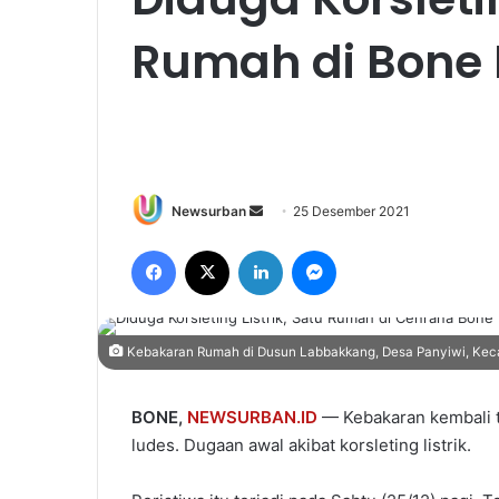
Rumah di Bone
Send
Newsurban
25 Desember 2021
an
Facebook
X
LinkedIn
Messenger
email
Kebakaran Rumah di Dusun Labbakkang, Desa Panyiwi, Keca
BONE,
NEWSURBAN.ID
— Kebakaran kembali t
ludes. Dugaan awal akibat korsleting listrik.