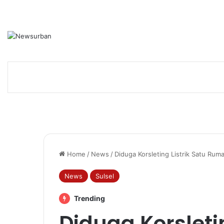
Home
/
News
/
Diduga Korsleting Listrik Satu Ru
News
Sulsel
Trending
Diduga Korsletin