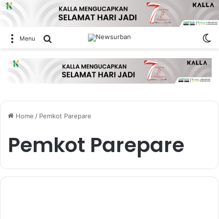
Sw
Search for
Menu
Home
/
Pemkot Parepare
Pemkot Parepare