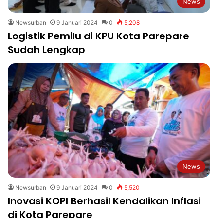
News
Newsurban
9 Januari 2024
0
5,208
Logistik Pemilu di KPU Kota Parepare
Sudah Lengkap
News
Newsurban
9 Januari 2024
0
5,520
Inovasi KOPI Berhasil Kendalikan Inflasi
di Kota Parepare