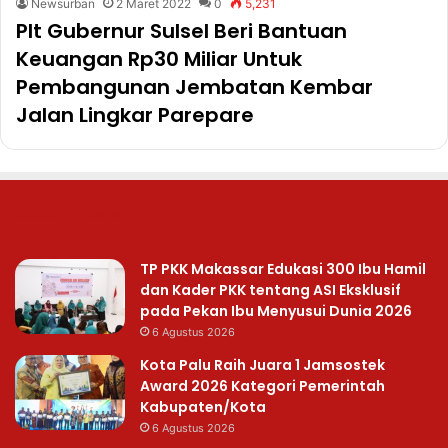
Newsurban
2 Maret 2022
0
5,231
Plt Gubernur Sulsel Beri Bantuan
Keuangan Rp30 Miliar Untuk
Pembangunan Jembatan Kembar
Jalan Lingkar Parepare
Recent Posts
TP PKK Makassar Edukasi 300 Ibu Hamil
dan Kader PKK tentang ASI Eksklusif
pada Pekan Ibu Menyusui Dunia 2026
6 Agustus 2026
Kota Palu Raih Juara 1 Jamsostek
Award 2026 Kategori Pemerintah
Kabupaten/Kota
6 Agustus 2026