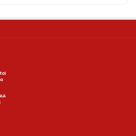
tai
ba
 AA
i