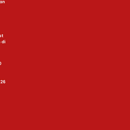
uan
st
 di
0
026