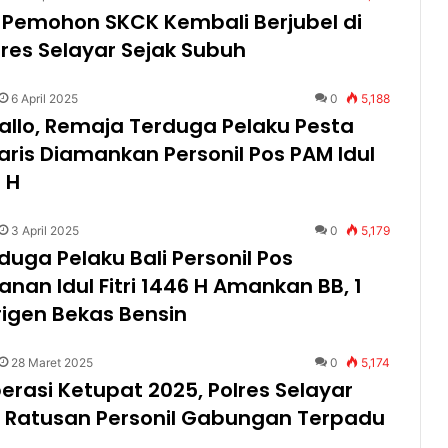
 Pemohon SKCK Kembali Berjubel di
res Selayar Sejak Subuh
6 April 2025
0
5,188
llo, Remaja Terduga Pelaku Pesta
aris Diamankan Personil Pos PAM Idul
6 H
3 April 2025
0
5,179
duga Pelaku Bali Personil Pos
an Idul Fitri 1446 H Amankan BB, 1
igen Bekas Bensin
28 Maret 2025
0
5,174
erasi Ketupat 2025, Polres Selayar
n Ratusan Personil Gabungan Terpadu