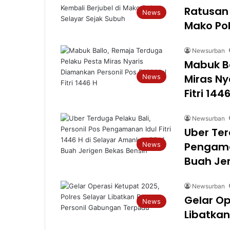
Ratusan
News
Mako Pol
Newsurban
Mabuk Ba
Miras Ny
News
Fitri 144
Newsurban
Uber Ter
Pengaman
News
Buah Jer
Newsurban
Gelar Op
News
Libatka