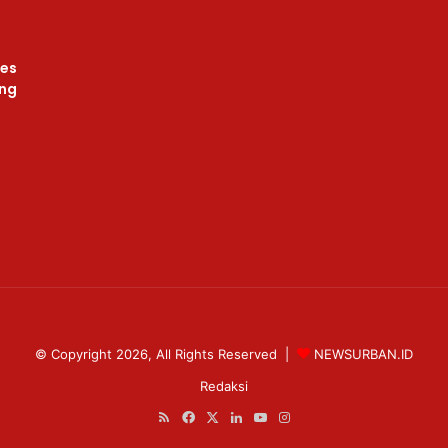
bes
ang
© Copyright 2026, All Rights Reserved |
NEWSURBAN.ID
Redaksi
RSS
Facebook
X
LinkedIn
YouTube
Instagram