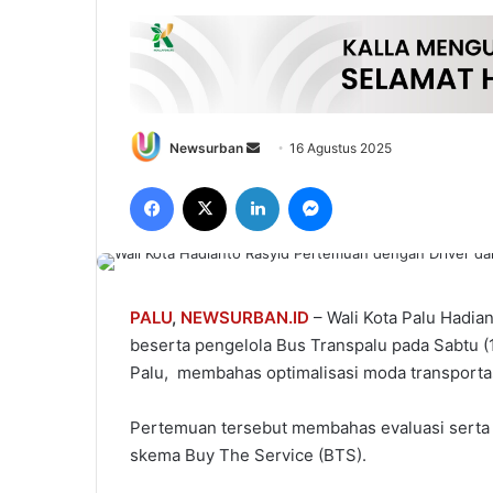
Send
Newsurban
16 Agustus 2025
an
Facebook
X
LinkedIn
Messenger
email
PALU
,
NEWSURBAN.ID
– Wali Kota Palu Hadia
beserta pengelola Bus Transpalu pada Sabtu (1
Palu, membahas optimalisasi moda transportas
Pertemuan tersebut membahas evaluasi serta 
skema Buy The Service (BTS).