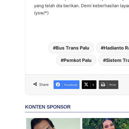
yang telah dia berikan. Demi keberhasilan lay
(ysw/*)
Bus Trans Palu
Hadianto R
Pemkot Palu
Sistem Tr
Share
Facebook
X
Print