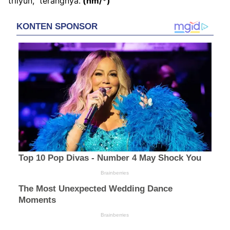
trilyun,” terangnya.
(hm/*)