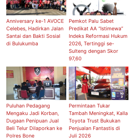
Anniversary ke-1 AVOCE
Pemkot Palu Sabet
Celebes, Hadirkan Jalan
Predikat AA “Istimewa”
Santai dan Bakti Sosial
Indeks Reformasi Hukum
di Bulukumba
2026, Tertinggi se-
Sulteng dengan Skor
97,60
Puluhan Pedagang
Permintaan Tukar
Mengaku Jadi Korban,
Tambah Meningkat, Kalla
Dugaan Penipuan Jual
Toyota Trust Bukukan
Beli Telur Dilaporkan ke
Penjualan Fantastis di
Polres Bone
Juli 2026