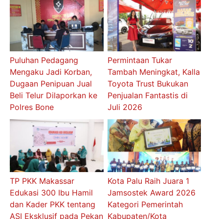
Puluhan Pedagang
Permintaan Tukar
Mengaku Jadi Korban,
Tambah Meningkat, Kalla
Dugaan Penipuan Jual
Toyota Trust Bukukan
Beli Telur Dilaporkan ke
Penjualan Fantastis di
Polres Bone
Juli 2026
TP PKK Makassar
Kota Palu Raih Juara 1
Edukasi 300 Ibu Hamil
Jamsostek Award 2026
dan Kader PKK tentang
Kategori Pemerintah
ASI Eksklusif pada Pekan
Kabupaten/Kota