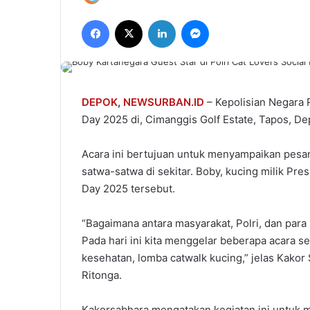
an
Facebook
X
LinkedIn
Messenger
email
DEPOK
,
NEWSURBAN.ID
– Kepolisian Negara R
Day 2025 di, Cimanggis Golf Estate, Tapos, Dep
Acara ini bertujuan untuk menyampaikan pesa
satwa-satwa di sekitar. Boby, kucing milik Pre
Day 2025 tersebut.
“Bagaimana antara masyarakat, Polri, dan para 
Pada hari ini kita menggelar beberapa acara se
kesehatan, lomba catwalk kucing,” jelas Kako
Ritonga.
Kakorsabhara mengatakan kegiatan ini untuk m