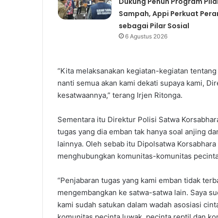
Dukung Penuh Program Pila
Sampah, Appi Perkuat Pera
sebagai Pilar Sosial
6 Agustus 2026
“Kita melaksanakan kegiatan-kegiatan tentang k
nanti semua akan kami dekati supaya kami, Di
kesatwaannya,” terang Irjen Ritonga.
Sementara itu Direktur Polisi Satwa Korsabhar
tugas yang dia emban tak hanya soal anjing d
lainnya. Oleh sebab itu Dipolsatwa Korsabhar
menghubungkan komunitas-komunitas pecinta s
“Penjabaran tugas yang kami emban tidak terb
mengembangkan ke satwa-satwa lain. Saya su
kami sudah satukan dalam wadah asosiasi cinta 
komunitas pecinta luwak, pecinta reptil dan ko