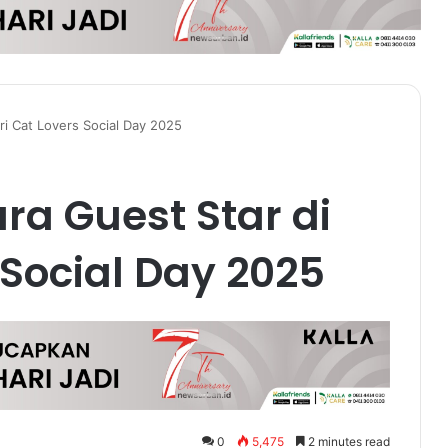
ri Cat Lovers Social Day 2025
ra Guest Star di
 Social Day 2025
0
5,475
2 minutes read