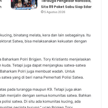
h
Terduga Pengedar Narkoba,
n
Sita 89 Paket Sabu Siap Edar
5 Agustus 2026
ucing, binatang melata, kera dan lain sebagainya. Itu
rektorat Satwa, bisa melaksanakan kekuatan dengan
a Baharkam Polri Brigjen. Tory Kristianto menjelaskan
an kuda. Tetapi juga dapat menjangkau satwa-satwa
a Baharkam Polri juga membuat wadah. Untuk
atwa yang di beri nama Pemerhati Polisi Satwa.
atas pada turangga maupun K9. Tetapi juga akan
dah menjalin dengan semua komunitas satwa. Bahkan
polisi satwa. Di situ ada komunitas kucing, ada
munitas pecinta burung,” ucap Brigjen Tory.