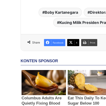
Boby Kartanegara
Direktor
Kucing Milik Presiden P
Share
Facebook
X
Print