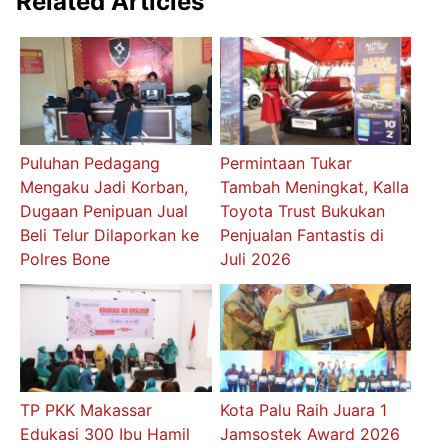
Related Articles
Puluhan Pedagang
Permintaan Tukar
Mengaku Jadi Korban,
Tambah Meningkat, Kalla
Dugaan Penipuan Jual
Toyota Trust Bukukan
Beli Telur Dilaporkan ke
Penjualan Fantastis di
Polres Bone
Juli 2026
TP PKK Makassar
Kota Palu Raih Juara 1
Edukasi 300 Ibu Hamil
Jamsostek Award 2026