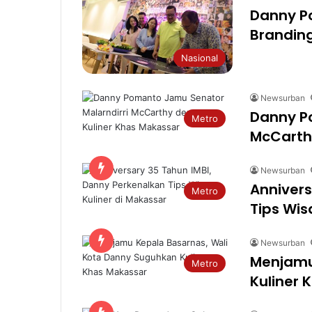
Danny P
Brandin
Nasional
Newsurban
Danny P
Metro
McCarth
Newsurban
Annivers
Metro
Tips Wis
Newsurban
Menjamu
Metro
Kuliner 