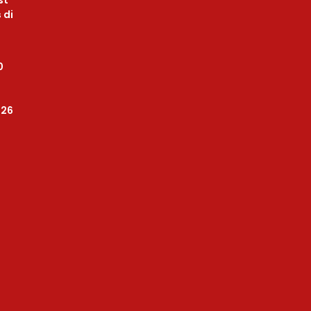
 di
0
026
h