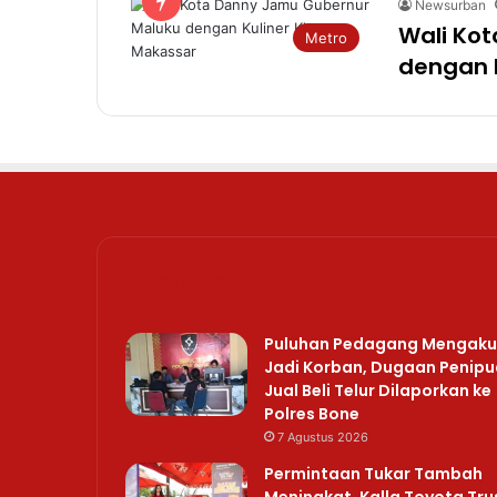
Newsurban
Wali Ko
Metro
dengan 
Recent Posts
Puluhan Pedagang Mengaku
Jadi Korban, Dugaan Penip
Jual Beli Telur Dilaporkan ke
Polres Bone
7 Agustus 2026
Permintaan Tukar Tambah
Meningkat, Kalla Toyota Tru