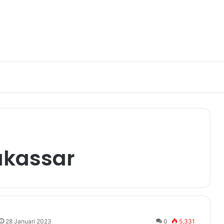
akassar
28 Januari 2023
0
5,331