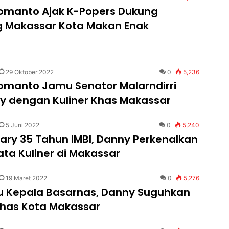
omanto Ajak K-Popers Dukung
g Makassar Kota Makan Enak
29 Oktober 2022
0
5,236
omanto Jamu Senator Malarndirri
y dengan Kuliner Khas Makassar
5 Juni 2022
0
5,240
ary 35 Tahun IMBI, Danny Perkenalkan
ata Kuliner di Makassar
19 Maret 2022
0
5,276
 Kepala Basarnas, Danny Suguhkan
Khas Kota Makassar