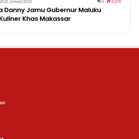
23 Januari 2022
0
5,275
ta Danny Jamu Gubernur Maluku
Kuliner Khas Makassar
uan
st