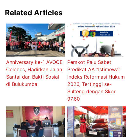
Related Articles
Anniversary ke-1 AVOCE
Pemkot Palu Sabet
Celebes, Hadirkan Jalan
Predikat AA “Istimewa”
Santai dan Bakti Sosial
Indeks Reformasi Hukum
di Bulukumba
2026, Tertinggi se-
Sulteng dengan Skor
97,60