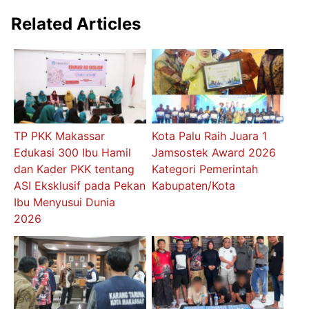
Related Articles
TP PKK Makassar
Kota Palu Raih Juara 1
Edukasi 300 Ibu Hamil
Jamsostek Award 2026
dan Kader PKK tentang
Kategori Pemerintah
ASI Eksklusif pada Pekan
Kabupaten/Kota
Ibu Menyusui Dunia
2026