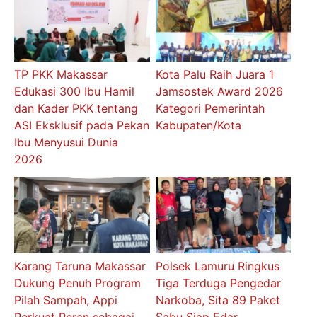
TP PKK Makassar
Kota Palu Raih Juara 1
Edukasi 300 Ibu Hamil
Jamsostek Award 2026
dan Kader PKK tentang
Kategori Pemerintah
ASI Eksklusif pada Pekan
Kabupaten/Kota
Ibu Menyusui Dunia
2026
Karang Taruna Makassar
Polsek Lamuru Ringkus
Dukung Penuh Program
Tiga Terduga Pengedar
Pilah Sampah, Appi
Narkoba, Sita 89 Paket