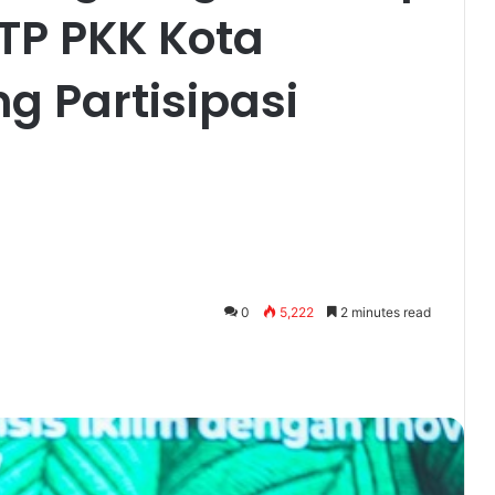
TP PKK Kota
g Partisipasi
0
5,222
2 minutes read