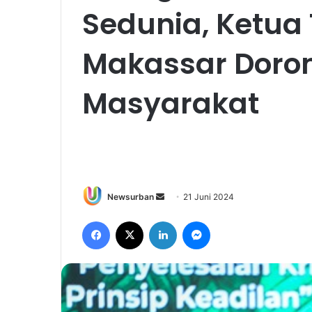
Sedunia, Ketua 
Makassar Doron
Masyarakat
Send
Newsurban
21 Juni 2024
an
Facebook
X
LinkedIn
Messenger
email